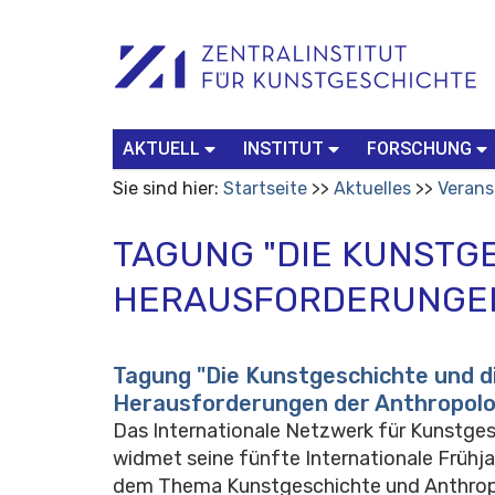
Benutzerspezifische
Suchbegriff
Advanced
Werkzeuge
Search…
AKTUELL
INSTITUT
FORSCHUNG
Sie sind hier:
Startseite
Aktuelles
Verans
TAGUNG "DIE KUNSTG
HERAUSFORDERUNGEN
Tagung "Die Kunstgeschichte und d
Herausforderungen der Anthropolo
Das Internationale Netzwerk für Kunstge
widmet seine fünfte Internationale Früh
dem Thema Kunstgeschichte und Anthropo