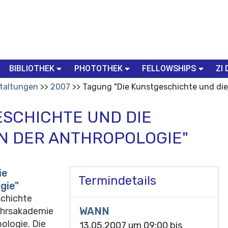
BIBLIOTHEK
PHOTOTHEK
FELLOWSHIPS
ZI 
taltungen
2007
Tagung "Die Kunstgeschichte und die
ESCHICHTE UND DIE
 DER ANTHROPOLOGIE"
ie
Termindetails
gie"
schichte
WANN
jahrsakademie
logie. Die
13.05.2007 um 09:00
bis