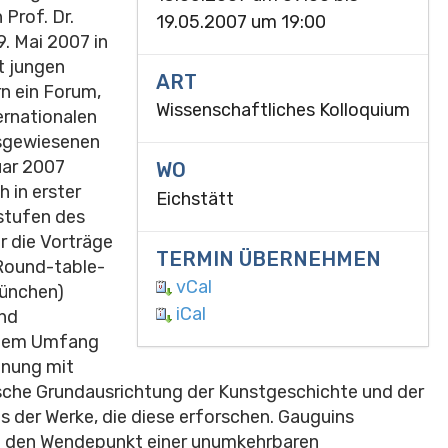
Prof. Dr.
19.05.2007 um 19:00
. Mai 2007 in
t jungen
ART
n ein Forum,
Wissenschaftliches Kolloquium
ernationalen
usgewiesenen
uar 2007
WO
h in erster
Eichstätt
stufen des
r die Vorträge
TERMIN ÜBERNEHMEN
 Round-table-
vCal
München)
iCal
nd
ztem Umfang
nung mit
ische Grundausrichtung der Kunstgeschichte und der
 der Werke, die diese erforschen. Gauguins
ht den Wendepunkt einer unumkehrbaren