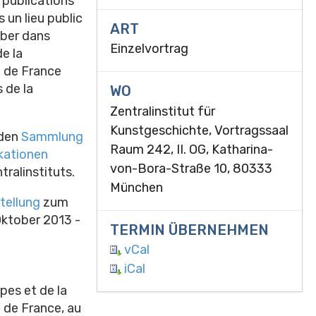
 publications
un lieu public
ART
mber dans
Einzelvortrag
e la
e de France
 de la
WO
Zentralinstitut für
Kunstgeschichte, Vortragssaal
nden
Sammlung
Raum 242, II. OG, Katharina-
kationen
von-Bora-Straße 10, 80333
tralinstituts.
München
tellung
zum
Oktober 2013 -
TERMIN ÜBERNEHMEN
vCal
iCal
es et de la
 de France, au