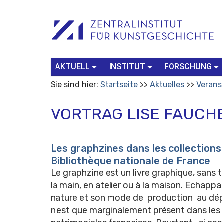
Benutzerspezifische
Suchbegriff
Advanced
Werkzeuge
Search…
AKTUELL
INSTITUT
FORSCHUNG
Sie sind hier:
Startseite
Aktuelles
Verans
VORTRAG LISE FAUCH
Les graphzines dans les collections
Bibliothèque nationale de France
Le graphzine est un livre graphique, sans t
la main, en atelier ou à la maison. Echappa
nature et son mode de production au dépôt
n’est que marginalement présent dans les 