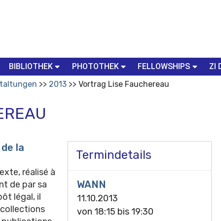
BIBLIOTHEK
PHOTOTHEK
FELLOWSHIPS
ZI 
taltungen
2013
Vortrag Lise Fauchereau
EREAU
 de la
Termindetails
exte, réalisé à
WANN
nt de par sa
 légal, il
11.10.2013
collections
von
18:15
bis
19:30