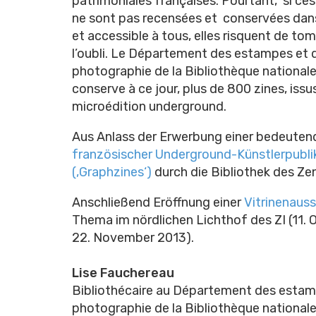
patrimoniales françaises. Pourtant, si ces
ne sont pas recensées et conservées dans 
et accessible à tous, elles risquent de to
l’oubli. Le Département des estampes et d
photographie de la Bibliothèque national
conserve à ce jour, plus de 800 zines, issus
microédition underground.
Aus Anlass der Erwerbung einer bedeute
französischer Underground-Künstlerpubli
(‚Graphzines‘)
durch die Bibliothek des Zen
Anschließend Eröffnung einer
Vitrinenauss
Thema im nördlichen Lichthof des ZI (11. 
22. November 2013).
Lise Fauchereau
Bibliothécaire au Département des estamp
photographie de la Bibliothèque nationale