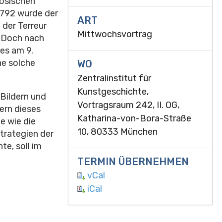
zösischen
1792 wurde der
ART
 der Terreur
Mittwochsvortrag
. Doch nach
es am 9.
ne solche
WO
Zentralinstitut für
Kunstgeschichte,
 Bildern und
Vortragsraum 242, II. OG,
ern dieses
Katharina-von-Bora-Straße
e wie die
10, 80333 München
Strategien der
te, soll im
TERMIN ÜBERNEHMEN
vCal
iCal