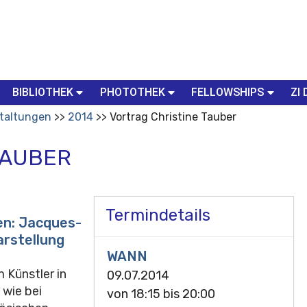
BIBLIOTHEK
PHOTOTHEK
FELLOWSHIPS
ZI 
taltungen
2014
Vortrag Christine Tauber
TAUBER
Termindetails
en: Jacques-
arstellung
WANN
 Künstler in
09.07.2014
 wie bei
von
18:15
bis
20:00