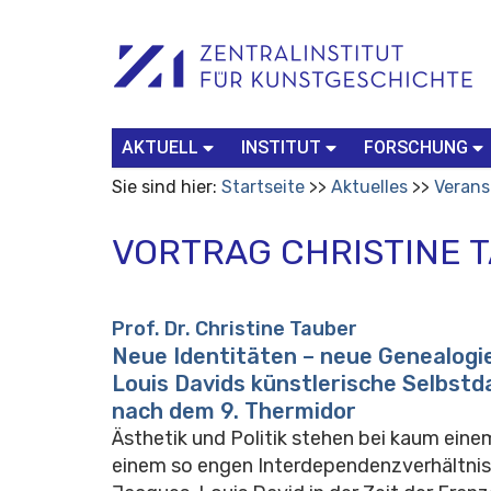
Benutzerspezifische
Suchbegriff
Advanced
Werkzeuge
Search…
AKTUELL
INSTITUT
FORSCHUNG
Sie sind hier:
Startseite
Aktuelles
Verans
VORTRAG CHRISTINE 
Prof. Dr. Christine Tauber
Neue Identitäten – neue Genealogi
Louis Davids künstlerische Selbstd
nach dem 9. Thermidor
Ästhetik und Politik stehen bei kaum einem
einem so engen Interdependenzverhältnis