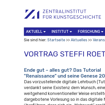
Benutzerspezifische
Suchbegriff
Advanced
Werkzeuge
Search…
AKTUELL
INSTITUT
FORSCHUNG
Sie sind hier:
Startseite
Aktuelles
Verans
VORTRAG STEFFI ROE
Ende gut – alles gut? Das Tutorial
"Renaissance" und seine Genese 2
Das vorzustellende digitale Lehrbuch (Tut
verdankt seine Existenz dem Wunsch, eine
weitgehend konventioneller Weise erstellt
dargebotene Vorlesung so in das digitale