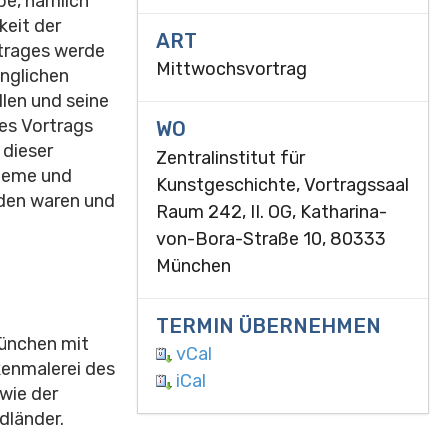
be, nämlich
keit der
ART
rtrages werde
Mittwochsvortrag
ünglichen
len und seine
des Vortrags
WO
 dieser
Zentralinstitut für
bleme und
Kunstgeschichte, Vortragssaal
nden waren und
Raum 242, II. OG, Katharina-
von-Bora-Straße 10, 80333
München
TERMIN ÜBERNEHMEN
ünchen mit
vCal
enmalerei des
iCal
wie der
dländer.