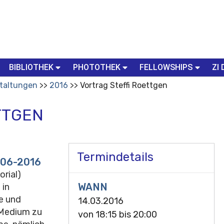
BIBLIOTHEK
PHOTOTHEK
FELLOWSHIPS
ZI 
taltungen
2016
Vortrag Steffi Roettgen
TTGEN
Termindetails
006-2016
orial)
WANN
 in
e und
14.03.2016
 Medium zu
von
18:15
bis
20:00