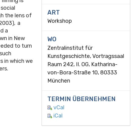
filming is
social
ART
gh the lens of
Workshop
2003)
,
a
ed a
own in New
WO
eeded to turn
Zentralinstitut für
 such
Kunstgeschichte, Vortragssaal
s in which we
Raum 242, II. OG, Katharina-
ers.
von-Bora-Straße 10, 80333
München
TERMIN ÜBERNEHMEN
vCal
iCal