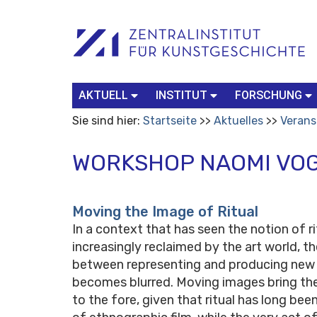
Benutzerspezifische
Suchbegriff
Advanced
Werkzeuge
Search…
AKTUELL
INSTITUT
FORSCHUNG
Sie sind hier:
Startseite
Aktuelles
Verans
WORKSHOP NAOMI VO
Moving the Image of Ritual
In a context that has seen the notion of ri
increasingly reclaimed by the art world, th
between representing and producing new 
becomes blurred. Moving images bring th
to the fore, given that ritual has long bee