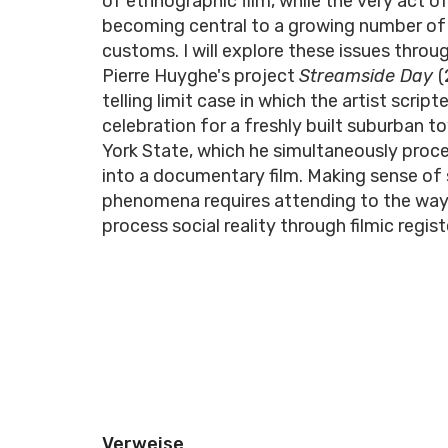
of ethnographic film, while the very act of 
becoming central to a growing number of 
customs. I will explore these issues throu
Pierre Huyghe's project
Streamside Day
(
telling limit case in which the artist script
celebration for a freshly built suburban t
York State, which he simultaneously proc
into a documentary film. Making sense of
phenomena requires attending to the way
process social reality through filmic regist
Verweise