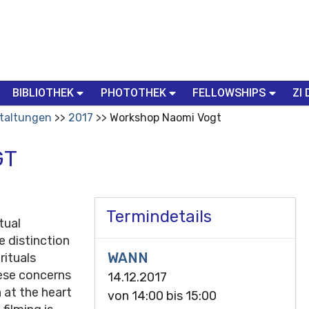
BIBLIOTHEK
PHOTOTHEK
FELLOWSHIPS
ZI 
taltungen
2017
Workshop Naomi Vogt
GT
Termindetails
tual
e distinction
WANN
rituals
ese concerns
14.12.2017
n at the heart
von
14:00
bis
15:00