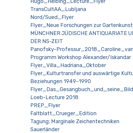
Hugo_Helbing_Lecture_Flyer
TransCultAA_Lubljana
Nord/Sued_Flyer
Flyer_Neue Forschungen zur Gartenkunst
MÜNCHNER JÜDISCHE ANTIQUARIATE 
DER NS-ZEIT
Panofsky-Professur_2018_Caroline_va
Programm Workshop Alexander/Iskandar
Flyer_Villa_Hadriana_Oktober
Flyer_Kulturtransfer und auswärtige Kultu
Beziehungen 1949–1990
Flyer_Das_Gesangbuch_und_seine_Bild
Loeb-Lecture 2018
PREP_Flyer
Faltblatt_Crueger_Edition
Tagung: Marginale Zeichentechniken
Sauerländer