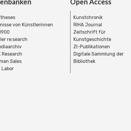
tenbanken
Open Access
theses
Kunstchronik
dnisse von Künstlerinnen
RIHA Journal
 1900
Zeitschrift für
ler re:search
Kunstgeschichte
bdiaarchiv
ZI-Publikationen
 Research
Digitale Sammlung der
man Sales
Bibliothek
 Labor