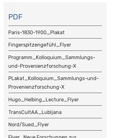
N
A
PDF
V
I
Paris-1830-1900_Plakat
G
A
Fingerspitzengefühl_Flyer
T
Programm_Kolloquium_Sammlungs-
I
O
und-Provenienzforschung-X
N
PLakat_Kolloquium_Sammlungs-und-
Provenienzforschung-X
Hugo_Helbing_Lecture_Flyer
TransCultAA_Lubljana
Nord/Sued_Flyer
Flyer_Neue Forschungen zur