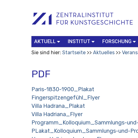
Benutzerspezifische
Suchbegriff
Advanced
Werkzeuge
Search…
AKTUELL
INSTITUT
FORSCHUNG
Sie sind hier:
Startseite
Aktuelles
Verans
PDF
Paris-1830-1900_Plakat
Fingerspitzengefühl_Flyer
Villa Hadrana_Plakat
Villa Hadriana_Flyer
Programm_Kolloquium_Sammlungs-und-
PLakat_Kolloquium_Sammlungs-und-Pro