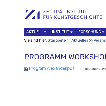
Benutzerspezifische
Suchbegriff
Advanced
Werkzeuge
Search…
AKTUELL
INSTITUT
FORSCHUNG
Sie sind hier:
Startseite
Aktuelles
Verans
PROGRAMM WORKSHOP
Program Alexander.pdf
— PDF document, 698