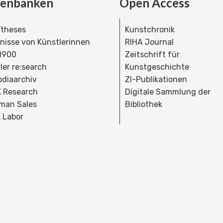
tenbanken
Open Access
theses
Kunstchronik
dnisse von Künstlerinnen
RIHA Journal
 1900
Zeitschrift für
ler re:search
Kunstgeschichte
bdiaarchiv
ZI-Publikationen
 Research
Digitale Sammlung der
man Sales
Bibliothek
 Labor