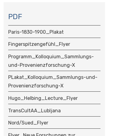
N
A
PDF
V
I
Paris-1830-1900_Plakat
G
A
Fingerspitzengefühl_Flyer
T
Programm_Kolloquium_Sammlungs-
I
O
und-Provenienzforschung-X
N
PLakat_Kolloquium_Sammlungs-und-
Provenienzforschung-X
Hugo_Helbing_Lecture_Flyer
TransCultAA_Lubljana
Nord/Sued_Flyer
Flyer_Neue Forschungen zur