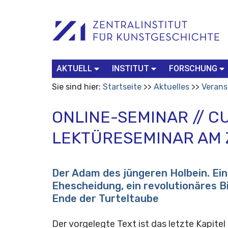
Benutzerspezifische
Suchbegriff
Advanced
Werkzeuge
Search…
AKTUELL
INSTITUT
FORSCHUNG
Sie sind hier:
Startseite
Aktuelles
Verans
ONLINE-SEMINAR // 
LEKTÜRESEMINAR AM 
Der Adam des jüngeren Holbein. Ei
Ehescheidung, ein revolutionäres B
Ende der Turteltaube
Der vorgelegte Text ist das letzte Kapite