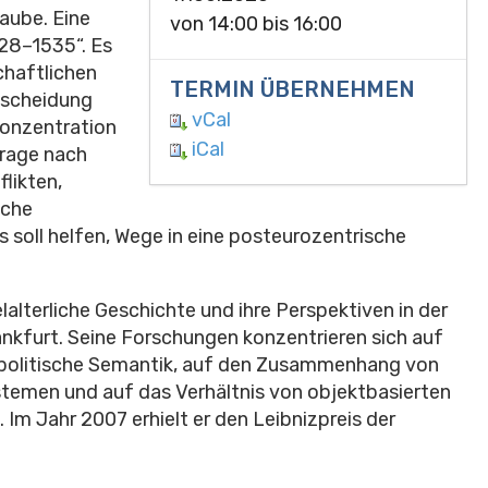
taube. Eine
von
14:00
bis
16:00
28–1535“. Es
chaftlichen
TERMIN ÜBERNEHMEN
ntscheidung
vCal
Konzentration
iCal
Frage nach
likten,
sche
 soll helfen, Wege in eine posteurozentrische
lalterliche Geschichte und ihre Perspektiven in der
nkfurt. Seine Forschungen konzentrieren sich auf
f politische Semantik, auf den Zusammenhang von
temen und auf das Verhältnis von objektbasierten
 Im Jahr 2007 erhielt er den Leibnizpreis der