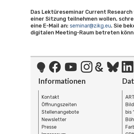
Das Lektüreseminar Current Research fi
einer Sitzung teilnehmen wollen, schr
eine E-Mail an:
seminar@zikg.eu
. Sie be
digitalen Meeting-Raum betreten könn
Informationen
Da
Kontakt
ART
Öffnungszeiten
Bil
Stellenangebote
bis
Newsletter
Böh
Presse
Far