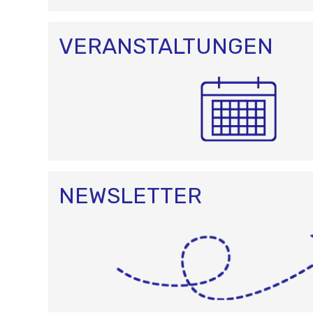
I
O
N
VERANSTALTUNGEN
NEWSLETTER