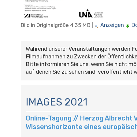
Anzeigen
D
Bild in Originalgröße
4.35 MB
|
Während unserer Veranstaltungen werden F
Filmaufnahmen zu Zwecken der Öffentlichke
Bitte informieren Sie uns, wenn Sie nicht mö
auf denen Sie zu sehen sind, veröffentlicht 
N
A
IMAGES 2021
V
I
Online-Tagung // Herzog Albrecht V
G
A
Wissenshorizonte eines europäis
T