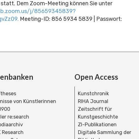
statt. Dem Zoom-Meeting können Sie unter
eb.zoom.us/j/85659345839?
vZz09.
Meeting-ID: 856 5934 5839 | Passwort:
tenbanken
Open Access
theses
Kunstchronik
dnisse von Künstlerinnen
RIHA Journal
 1900
Zeitschrift für
ler re:search
Kunstgeschichte
bdiaarchiv
ZI-Publikationen
 Research
Digitale Sammlung der