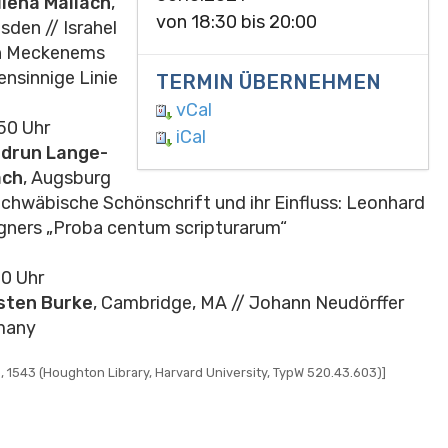
lena Mallach
,
von
18:30
bis
20:00
sden // Israhel
n Meckenems
ensinnige Linie
TERMIN ÜBERNEHMEN
vCal
50 Uhr
iCal
idrun Lange-
ach
, Augsburg
Schwäbische Schönschrift und ihr Einfluss: Leonhard
ners „Proba centum scripturarum“
10 Uhr
sten Burke
,
Cambridge, MA
// Johann Neudörffer
rmany
), 1543 (Houghton Library, Harvard University, TypW 520.43.603)]