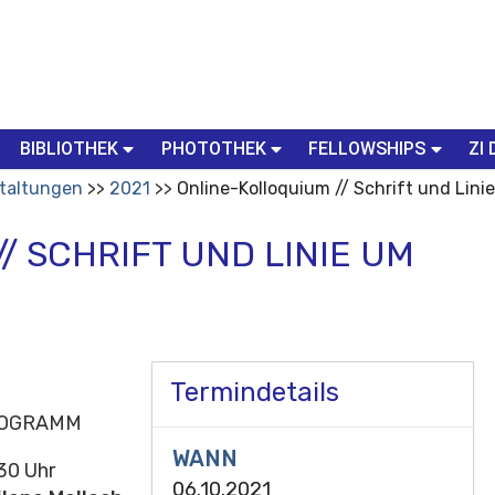
BIBLIOTHEK
PHOTOTHEK
FELLOWSHIPS
ZI 
taltungen
2021
Online-Kolloquium // Schrift und Lini
/ SCHRIFT UND LINIE UM
Termindetails
OGRAMM
WANN
30 Uhr
06.10.2021