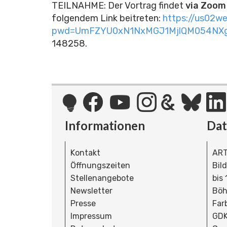
TEILNAHME: Der Vortrag findet
via Zoom
folgendem Link beitreten:
https://us02w
pwd=UmFZYU0xN1NxMGJ1MjlQM054NXg
148258.
Informationen
Da
Kontakt
ART
Öffnungszeiten
Bil
Stellenangebote
bis
Newsletter
Böh
Presse
Far
Impressum
GDK