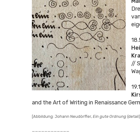
Mai
Dre
va
eig
18.
He
Kr
// 
Wag
19.
Kir
and the Art of Writing in Renaissance Ge
[Abbildung: Johann Neudörffer,
Ein gute Ordnung
(detail
____________