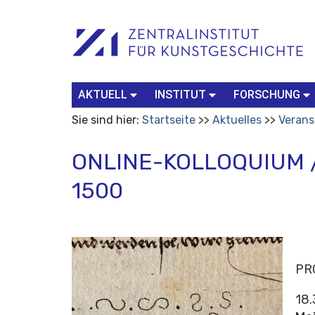
Benutzerspezifische
Suchbegriff
Advanced
Werkzeuge
Search…
AKTUELL
INSTITUT
FORSCHUNG
Sie sind hier:
Startseite
Aktuelles
Verans
ONLINE-KOLLOQUIUM /
1500
PR
18.