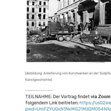
[Abbildung: Anlieferung von Kunstwerken an der Südpforte
Kunstgeschichte]
———————————
TEILNAHME: Der Vortrag findet
via Zoom
folgendem Link beitreten:
https://us02w
pwd=UmFZYU0xN1NxMGJ1MjlQM054NXg