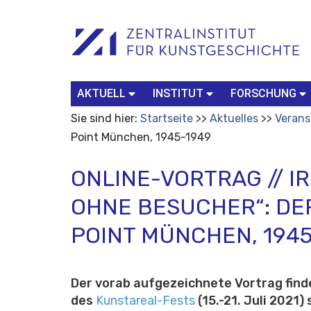
Benutzerspezifische
Suchbegriff
Advanced
Werkzeuge
Search…
AKTUELL
INSTITUT
FORSCHUNG
Sie sind hier:
Startseite
Aktuelles
Verans
Point München, 1945-1949
ONLINE-VORTRAG // I
OHNE BESUCHER“: DE
POINT MÜNCHEN, 1945
Der vorab aufgezeichnete Vortrag finde
des
Kunstareal-Fests
(15.-21. Juli 2021) 