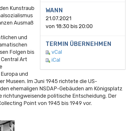
 den Kunstraub
WANN
alsozialismus
21.07.2021
ganzen Ausmaß
von
18:30
bis
20:00
ntlichen und
TERMIN ÜBERNEHMEN
ramatischen
sen Folgen bis
vCal
 Central Art
iCal
e
 Europa und
er Museen. Im Juni 1945 richtete die US-
t in den ehemaligen NSDAP-Gebäuden am Königsplatz
e richtungweisende politische Entscheidung. Der
Collecting Point von 1945 bis 1949 vor.