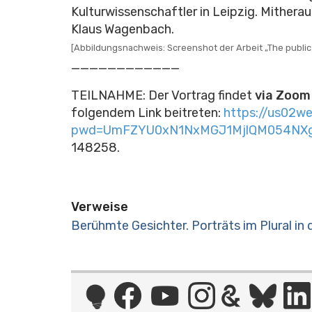
Kulturwissenschaftler in Leipzig. Mitherau
Klaus Wagenbach.
[Abbildungsnachweis: Screenshot der Arbeit „The public p
____________
TEILNAHME: Der Vortrag findet
via Zoom
folgendem Link beitreten:
https://us02w
pwd=UmFZYU0xN1NxMGJ1MjlQM054NXg
148258.
Verweise
Berühmte Gesichter. Porträts im Plural in 