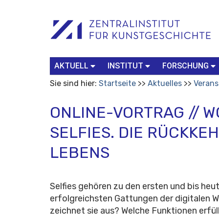
Benutzerspezifische
Suchbegriff
Advanced
Werkzeuge
Search…
AKTUELL
INSTITUT
FORSCHUNG
Sie sind hier:
Startseite
Aktuelles
Verans
ONLINE-VORTRAG // W
SELFIES. DIE RÜCKKE
LEBENS
Selfies gehören zu den ersten und bis heu
erfolgreichsten Gattungen der digitalen W
zeichnet sie aus? Welche Funktionen erfül