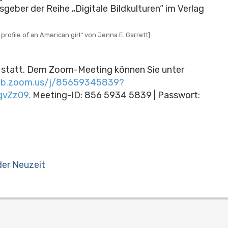
sgeber der Reihe „Digitale Bildkulturen“ im Verlag
rofile of an American girl“ von Jenna E. Garrett]
statt. Dem Zoom-Meeting können Sie unter
eb.zoom.us/j/85659345839?
vZz09.
Meeting-ID: 856 5934 5839 | Passwort:
der Neuzeit