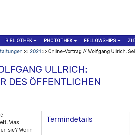
BIBLIOTHEK
PHOTOTHEK
FELLOWSHIPS
ZI 
taltungen
2021
Online-Vortrag // Wolfgang Ullrich: Se
OLFGANG ULLRICH:
HR DES ÖFFENTLICHEN
te
Termindetails
elt. Was
len sie? Worin