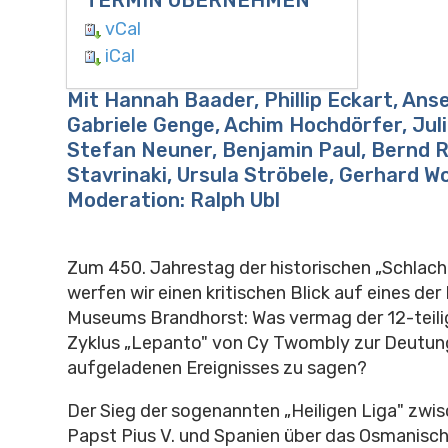
TERMIN ÜBERNEHMEN
vCal
iCal
Mit Hannah Baader, Phillip Eckart, Ans
Gabriele Genge, Achim Hochdörfer, Jul
Stefan Neuner, Benjamin Paul, Bernd R
Stavrinaki, Ursula Ströbele, Gerhard Wo
Moderation: Ralph Ubl
Zum 450. Jahrestag der historischen „Schlac
werfen wir einen kritischen Blick auf eines de
Museums Brandhorst: Was vermag der 12-teil
Zyklus „Lepanto" von Cy Twombly zur Deutung
aufgeladenen Ereignisses zu sagen?
Der Sieg der sogenannten „Heiligen Liga" zwi
Papst Pius V. und Spanien über das Osmanisch