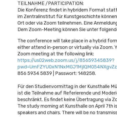
TEILNAHME /PARTICIPATION:
Die Konferenz findet in hybridem Format statt
im Zentralinstitut für Kunstgeschichte können
Ort oder via Zoom teilnehmen. Eine Anmeldung 
Dem Zoom-Meeting können Sie unter folgende
The conference will take place in a hybrid for
either attend in-person or virtually via Zoom. 
Zoom meeting at the following link:
https://us02web.zoom.us/j/85659345839?
pwd=UmFZYU0xN1NxMGJ1MjlQM054NXgvZz
856 5934 5839 | Passwort: 148258.
Für den Studienvormittag in der Kunsthalle Mü
ist die Teilnahme auf Referierende und Moder
beschränkt. Es findet keine Übertragung via Z
The study morning at Kunsthalle on April 7th i
speakers and chairs. There will be no transmis