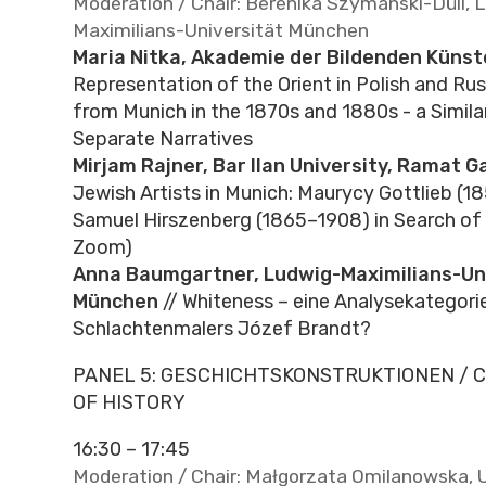
Moderation / Chair: Berenika Szymanski-Düll, 
Maximilians-Universität München
Maria Nitka, Akademie der Bildenden Künste
Representation of the Orient in Polish and Rus
from Munich in the 1870s and 1880s - a Simila
Separate Narratives
Mirjam Rajner, Bar Ilan University, Ramat G
Jewish Artists in Munich: Maurycy Gottlieb (
Samuel Hirszenberg (1865–1908) in Search of a
Zoom)
Anna Baumgartner, Ludwig-Maximilians-Un
München
// Whiteness – eine Analysekategori
Schlachtenmalers Józef Brandt?
PANEL 5: GESCHICHTSKONSTRUKTIONEN / 
OF HISTORY
16:30 – 17:45
Moderation / Chair: Małgorzata Omilanowska, U