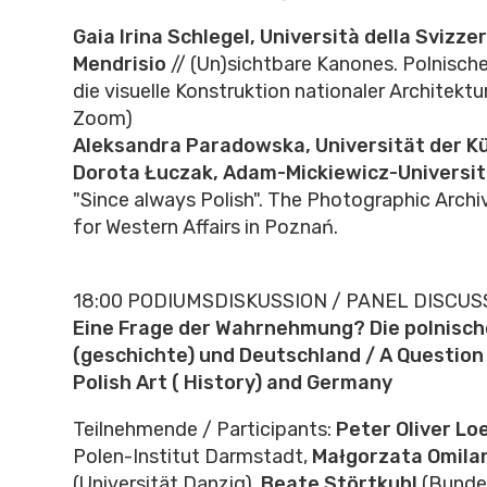
Gaia Irina Schlegel, Università della Svizzer
Mendrisio
// (Un)sichtbare Kanones. Polnisch
die visuelle Konstruktion nationaler Architektu
Zoom)
Aleksandra Paradowska, Universität der K
Dorota Łuczak, Adam-Mickiewicz-Universi
"Since always Polish". The Photographic Archiv
for Western Affairs in Poznań.
18:00 PODIUMSDISKUSSION / PANEL DISCUS
Eine Frage der Wahrnehmung? Die polnisch
(geschichte) und Deutschland / A Question
Polish Art ( History) and Germany
Teilnehmende / Participants:
Peter Oliver Lo
Polen-Institut Darmstadt,
Małgorzata Omil
(Universität Danzig),
Beate Störtkuhl
(Bundes