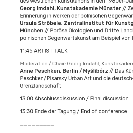
des westlichen Kunstkanons in den 1980er-Ja
Georg Imdahl, Kunstakademie Münster
// Z
Erinnerung in Werken der polnischen Gegenwa
Ursula Ströbele, Zentralinstitut für Kunst
München
// Poröse Ökologien und Dritte Land
polnischen Gegenwartskunst am Beispiel von 
11:45 ARTIST TALK
Moderation / Chair: Georg Imdahl, Kunstakade
Anne Peschken, Berlin / Myślibórz
// Das Kün
Peschken/Pisarsky Urban Art und die deutsch
Grenzlandschaft
13:00 Abschlussdiskussion / Final discussion
13:30 Ende der Tagung / End of conference
_________