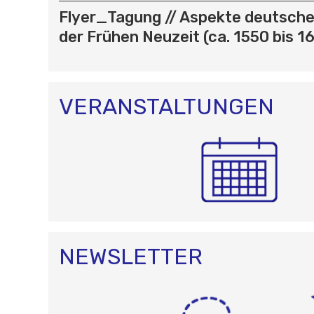
I
Flyer_Tagung // Aspekte deutsche
G
A
der Frühen Neuzeit (ca. 1550 bis 1
T
I
O
N
VERANSTALTUNGEN
NEWSLETTER