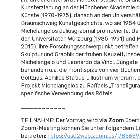
Kunsterziehung an der Münchener Akademie d
Künste (1970-1975), danach an den Universit
Braunschweig Kunstgeschichte, wo sie 1984 
Michelangelos Juliusgrabmal promovierte. Dan
den Universitäten Würzburg (1985-1991) und M
2015). Ihre Forschungsschwerpunkt betreffen d
Skulptur und Graphik der frühen Neuzeit, insb
Michelangelo und Leonardo da Vinci. Jüngste 
behandeln u.a. die Frontispize von vier Büche
Goltzius, Achilles Statius’ „Illustrium virorum“,
Projekt Michelangelos zu Raffaels „Transfigura
spezifische Verwendung des Rötels.
___________
TEILNAHME: Der Vortrag wird
via Zoom
übert
Zoom-Meeting können Sie unter folgendem L
beitreten:
https://us02web.zoom.us/j/8565