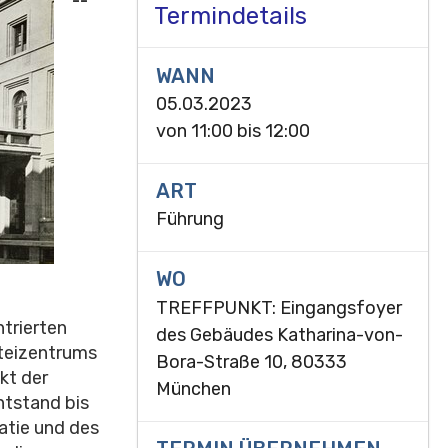
--
Termindetails
WANN
05.03.2023
von
11:00
bis
12:00
ART
Führung
WO
TREFFPUNKT: Eingangsfoyer
ntrierten
des Gebäudes Katharina-von-
rteizentrums
Bora-Straße 10, 80333
kt der
München
ntstand bis
atie und des