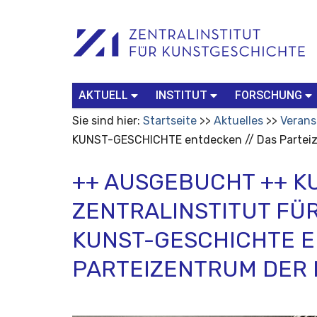
Benutzerspezifische
Suchbegriff
Advanced
Werkzeuge
Search…
AKTUELL
INSTITUT
FORSCHUNG
Sie sind hier:
Startseite
Aktuelles
Verans
KUNST-GESCHICHTE entdecken // Das Partei
++ AUSGEBUCHT ++ K
ZENTRALINSTITUT FÜ
KUNST-GESCHICHTE E
PARTEIZENTRUM DER 