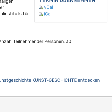
TERMIN ÜBERNEHMEN
maligen
vCal
er
alinstituts für
iCal
Anzahl teilnehmender Personen
: 30
 Kunstgeschichte KUNST-GESCHICHTE entdecken