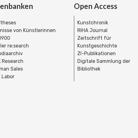
tenbanken
Open Access
theses
Kunstchronik
dnisse von Künstlerinnen
RIHA Journal
 1900
Zeitschrift für
ler re:search
Kunstgeschichte
bdiaarchiv
ZI-Publikationen
 Research
Digitale Sammlung der
man Sales
Bibliothek
 Labor