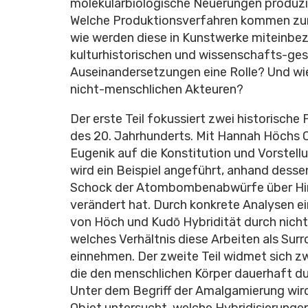
molekularbiologische Neuerungen produzi
Welche Produktionsverfahren kommen zum 
wie werden diese in Kunstwerke miteinbez
kulturhistorischen und wissenschafts-gesc
Auseinandersetzungen eine Rolle? Und wi
nicht-menschlichen Akteuren?
Der erste Teil fokussiert zwei historisch
des 20. Jahrhunderts. Mit Hannah Höchs C
Eugenik auf die Konstitution und Vorstell
wird ein Beispiel angeführt, anhand dessen
Schock der Atombombenabwürfe über Hiro
verändert hat. Durch konkrete Analysen ein
von Höch und Kudо̄ Hybridität durch nich
welches Verhältnis diese Arbeiten als Su
einnehmen. Der zweite Teil widmet sich z
die den menschlichen Körper dauerhaft d
Unter dem Begriff der Amalgamierung wir
Objet untersucht, welche Hybridisierungen