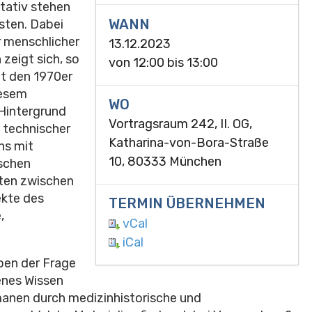
tativ stehen
WANN
sten. Dabei
r menschlicher
13.12.2023
 zeigt sich, so
von
12:00
bis
13:00
it den 1970er
iesem
WO
Hintergrund
Vortragsraum 242, II. OG,
d technischer
Katharina-von-Bora-Straße
ns mit
10, 80333 München
schen
iten zwischen
ekte des
TERMIN ÜBERNEHMEN
,
vCal
iCal
aben der Frage
genes Wissen
anen durch medizinhistorische und