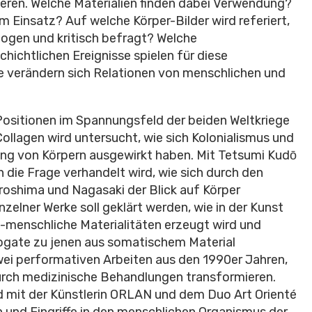
eren. Welche Materialien finden dabei Verwendung?
Einsatz? Auf welche Körper-Bilder wird referiert,
ogen und kritisch befragt? Welche
hichtlichen Ereignisse spielen für diese
e verändern sich Relationen von menschlichen und
e Positionen im Spannungsfeld der beiden Weltkriege
ollagen wird untersucht, wie sich Kolonialismus und
ung von Körpern ausgewirkt haben. Mit Tetsumi Kudо̄
 die Frage verhandelt wird, wie sich durch den
shima und Nagasaki der Blick auf Körper
zelner Werke soll geklärt werden, wie in der Kunst
t-menschliche Materialitäten erzeugt wird und
rrogate zu jenen aus somatischem Material
wei performativen Arbeiten aus den 1990er Jahren,
urch medizinische Behandlungen transformieren.
d mit der Künstlerin ORLAN und dem Duo Art Orienté
 und Eingriffe in den menschlichen Organismus der