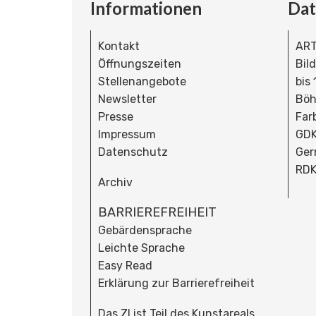
Informationen
Da
Kontakt
ART
Öffnungszeiten
Bil
Stellenangebote
bis
Newsletter
Böh
Presse
Far
Impressum
GDK
Datenschutz
Ger
RDK
Archiv
BARRIEREFREIHEIT
Gebärdensprache
Leichte Sprache
Easy Read
Erklärung zur Barrierefreiheit
Das ZI ist Teil des Kunstareals