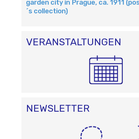
A
garden city in Prague, ca. 1911 (po
T
´s collection)
I
O
N
VERANSTALTUNGEN
NEWSLETTER