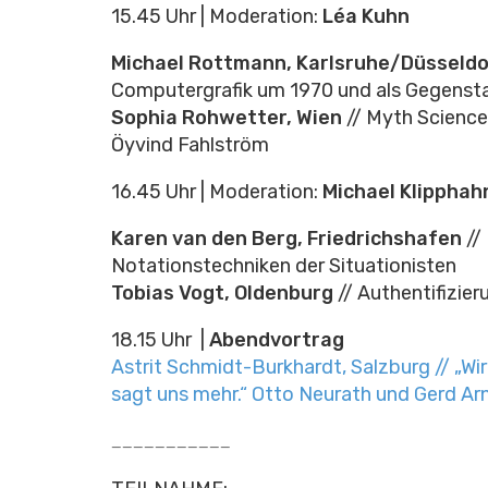
15.45 Uhr | Moderation:
Léa Kuhn
Michael Rottmann, Karlsruhe/Düsseldo
Computergrafik um 1970 und als Gegenstand
Sophia Rohwetter, Wien
// Myth Science.
Öyvind Fahlström
16.45 Uhr | Moderation:
Michael Klipphah
Karen van den Berg, Friedrichshafen
//
Notationstechniken der Situationisten
Tobias Vogt, Oldenburg
// Authentifizier
18.15 Uhr |
Abendvortrag
Astrit Schmidt-Burkhardt, Salzburg // „Wir
sagt uns mehr.“ Otto Neurath und Gerd Arnt
___________