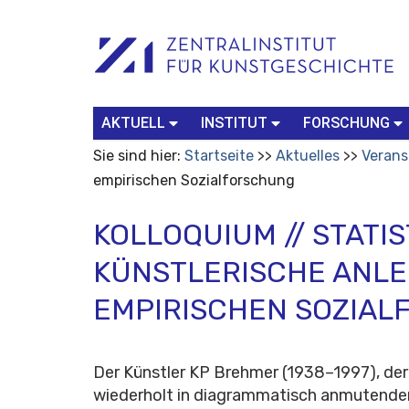
Benutzerspezifische
Suchbegriff
Advanced
Werkzeuge
Search…
AKTUELL
INSTITUT
FORSCHUNG
Sie sind hier:
Startseite
Aktuelles
Verans
empirischen Sozialforschung
KOLLOQUIUM // STATI
KÜNSTLERISCHE ANLE
EMPIRISCHEN SOZIA
Der Künstler KP Brehmer (1938–1997), der
wiederholt in diagrammatisch anmutenden