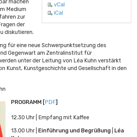
erbar machen
vCal
dem Medium
iCal
fahren zur
Fragen der
u diskutieren.
tung für eine neue Schwerpunktsetzung des
nd Gegenwart am Zentralinstitut für
erden unter der Leitung von Léa Kuhn verstärkt
von Kunst, Kunstgeschichte und Gesellschaft in den
hn
PROGRAMM [
PDF
]
12.30 Uhr | Empfang mit Kaffee
13.00 Uhr |
Einführung und Begrüßung
|
Léa