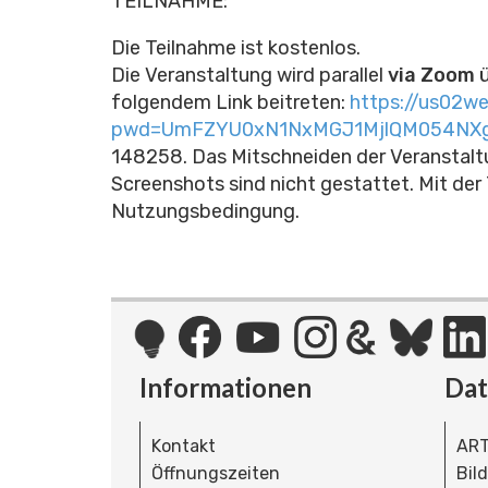
TEILNAHME:
Die Teilnahme ist kostenlos.
Die Veranstaltung wird parallel
via Zoom
folgendem Link beitreten:
https://us02w
pwd=UmFZYU0xN1NxMGJ1MjlQM054NX
148258.
Das Mitschneiden der Veranstalt
Screenshots sind nicht gestattet. Mit der
Nutzungsbedingung.
Informationen
Da
Kontakt
ART
Öffnungszeiten
Bil