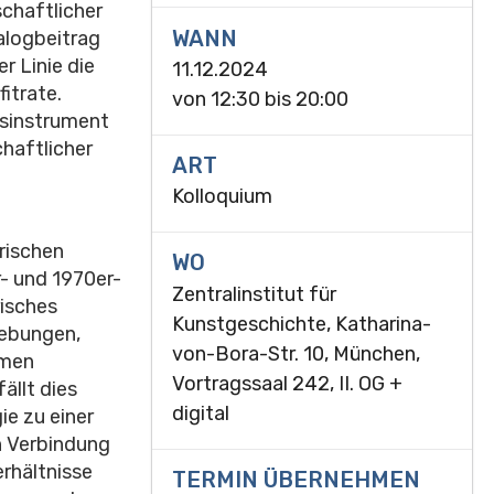
schaftlicher
WANN
talogbeitrag
er Linie die
11.12.2024
itrate.
von
12:30
bis
20:00
ngsinstrument
chaftlicher
ART
Kolloquium
rischen
WO
- und 1970er-
Zentralinstitut für
risches
Kunstgeschichte, Katharina-
hebungen,
von-Bora-Str. 10, München,
rmen
Vortragssaal 242, II. OG +
ällt dies
digital
e zu einer
n Verbindung
rhältnisse
TERMIN ÜBERNEHMEN