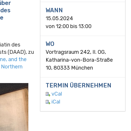
über
WANN
 des
ve
15.05.2024
von
12:00
bis
13:00
WO
iatin des
ts (DAAD), zu
Vortragsraum 242, II. OG,
me, and the
Katharina-von-Bora-Straße
n Northern
10, 80333 München
TERMIN ÜBERNEHMEN
vCal
iCal