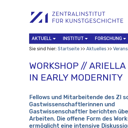
Benutzerspezifische
Suchbegriff
Advanced
Werkzeuge
Search…
AKTUELL
INSTITUT
FORSCHUNG
Sie sind hier:
Startseite
Aktuelles
Verans
WORKSHOP // ARIELLA
IN EARLY MODERNITY
Fellows und Mitarbeitende des ZI s
Gastwissenschaftlerinnen und
Gastwissenschaftler berichten übe
Arbeiten. Die offene Form des Wor
ermöglicht eine intensive Diskussio