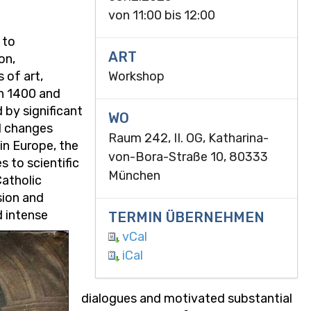
von
11:00
bis
12:00
 to
ART
on,
 of art,
Workshop
en 1400 and
 by significant
WO
al changes
Raum 242, II. OG, Katharina-
 in Europe, the
von-Bora-Straße 10, 80333
 to scientific
München
Catholic
sion and
 intense
TERMIN ÜBERNEHMEN
vCal
iCal
dialogues and motivated substantial