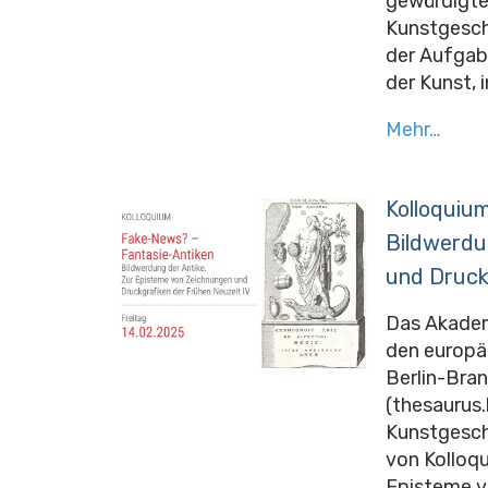
gewürdigte 
Kunstgeschi
der Aufgab
der Kunst, 
Mehr…
Kolloquiu
Bildwerdu
und Druck
Das Akadem
den europäi
Berlin-Bra
(thesaurus.
Kunstgesch
von Kolloq
Episteme v