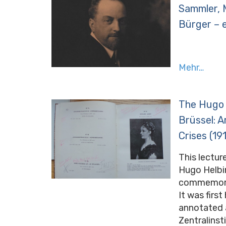
Sammler, M
Bürger – 
Mehr…
The Hugo 
Brüssel: A
Crises (19
This lectur
Hugo Helbin
commemorat
It was firs
annotated a
Zentralinst