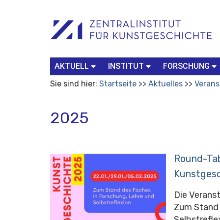
Benutzerspezifische
Suchbegriff
Advanced
Werkzeuge
Search…
AKTUELL
INSTITUT
FORSCHUNG
Sie sind hier:
Startseite
Aktuelles
Verans
2025
Round-Tab
Kunstgesc
Die Veranst
Zum Stand 
Selbstreflex