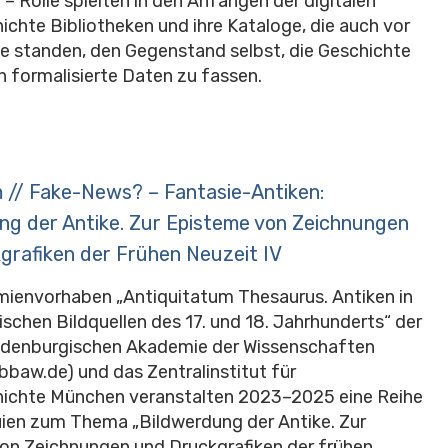
– Rolle spielten in den Anfängen der digitalen
chte Bibliotheken und ihre Kataloge, die auch vor
e standen, den Gegenstand selbst, die Geschichte
in formalisierte Daten zu fassen.
m // Fake-News? – Fantasie-Antiken:
ng der Antike. Zur Episteme von Zeichnungen
grafiken der Frühen Neuzeit IV
ienvorhaben „Antiquitatum Thesaurus. Antiken in
schen Bildquellen des 17. und 18. Jahrhunderts“ der
ndenburgischen Akademie der Wissenschaften
bbaw.de) und das Zentralinstitut für
ichte München veranstalten 2023–2025 eine Reihe
uien zum Thema „Bildwerdung der Antike. Zur
on Zeichnungen und Druckgrafiken der frühen