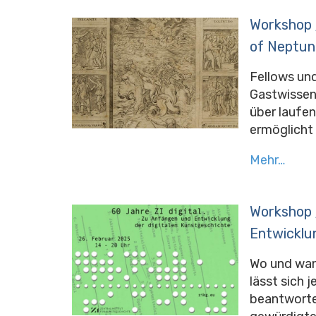
Workshop /
of Neptun
Fellows und
Gastwissen
über laufe
ermöglicht 
Mehr…
Workshop /
Entwicklu
Wo und wan
lässt sich 
beantworte