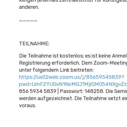
Klingen (ehemals Zentralinstitut für Kunstges
anderen.
_____
TEILNAHME:
Die Teilnahme ist kostenlos; es ist keine Anme
Registrierung erforderlich. Dem Zoom-Meetin
unter folgendem Link beitreten:
https://us02web.zoom.us/j/85659345839?
pwd=UmFZYU0xN1NxMGJ1MjlQM054NXgvZz
856 5934 5839 | Passwort: 148258. Die Semi
werden aufgezeichnet. Die Teilnahme setzt ein
voraus.