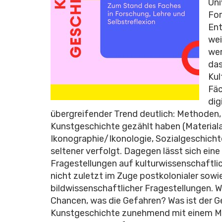
Uni
For
Ent
wei
wer
das
Kul
Fäc
dig
übergreifender Trend deutlich: Methoden,
Kunstgeschichte gezählt haben (Materiala
Ikonographie/Ikonologie, Sozialgeschich
seltener verfolgt. Dagegen lässt sich ein
Fragestellungen auf kulturwissenschaftli
nicht zuletzt im Zuge postkolonialer sowi
bildwissenschaftlicher Fragestellungen. 
Chancen, was die Gefahren? Was ist der Ge
Kunstgeschichte zunehmend mit einem Met