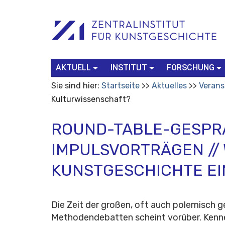
Benutzerspezifische
Suchbegriff
Advanced
Werkzeuge
Search…
AKTUELL
INSTITUT
FORSCHUNG
Sie sind hier:
Startseite
Aktuelles
Verans
Kulturwissenschaft?
ROUND-TABLE-GESPR
IMPULSVORTRÄGEN // 
KUNSTGESCHICHTE EI
Die Zeit der großen, oft auch polemisch 
Methodendebatten scheint vorüber. Kenn