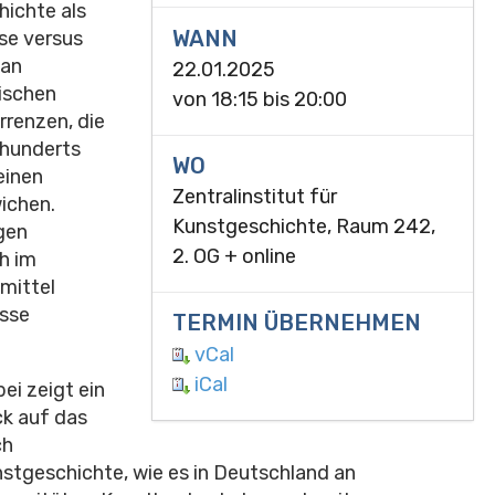
hichte als
WANN
se versus
 an
22.01.2025
rischen
von
18:15
bis
20:00
rrenzen, die
rhunderts
WO
einen
Zentralinstitut für
ichen.
Kunstgeschichte, Raum 242,
igen
2. OG + online
h im
mittel
isse
TERMIN ÜBERNEHMEN
vCal
iCal
ei zeigt ein
ck auf das
ch
stgeschichte, wie es in Deutschland an