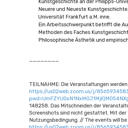
Kunstgeschichte an der Philipps-Univer
Neuere und Neueste Kunstgeschichte,
Universität Frankfurt a.M. inne.
Ein Arbeitsschwerpunkt betrifft die 
Methoden des Faches Kunstgeschichte.
Philosophische Ästhetik und empirisc
________
TEILNAHME: Die Veranstaltungen werden 
https://us02web.zoom.us/j/856593458
pwd=UmFZYU0xN1NxMGJ1MjlQM054NX
148258. Das Mitschneiden der Veranstaltu
Screenshots sind nicht gestattet. Mit der
Nutzungsbedingung. // The events will be 
https://us02web.zoom.us/j/856593458