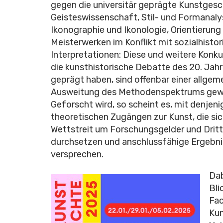
gegen die universitär geprägte Kunstgesc
Geisteswissenschaft, Stil- und Formanaly
Ikonographie und Ikonologie, Orientierung
Meisterwerken im Konflikt mit sozialhisto
Interpretationen: Diese und weitere Konku
die kunsthistorische Debatte des 20. Jah
geprägt haben, sind offenbar einer allgem
Ausweitung des Methodenspektrums gew
Geforscht wird, so scheint es, mit denjen
theoretischen Zugängen zur Kunst, die sic
Wettstreit um Forschungsgelder und Dritt
durchsetzen und anschlussfähige Ergebn
versprechen.
Dab
Bli
Fa
Kun