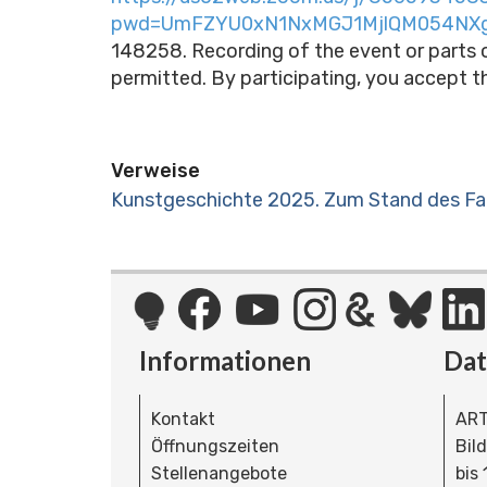
pwd=UmFZYU0xN1NxMGJ1MjlQM054NX
148258. Recording of the event or parts o
permitted. By participating, you accept t
Verweise
Kunstgeschichte 2025. Zum Stand des Fac
Informationen
Da
Kontakt
ART
Öffnungszeiten
Bil
Stellenangebote
bis