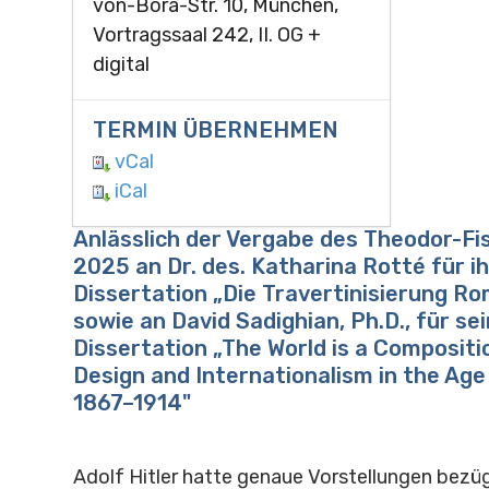
von-Bora-Str. 10, München,
Vortragssaal 242, II. OG +
digital
TERMIN ÜBERNEHMEN
vCal
iCal
Anlässlich der Vergabe des Theodor-Fi
2025 an Dr. des. Katharina Rotté für i
Dissertation „Die Travertinisierung R
sowie an David Sadighian, Ph.D., für se
Dissertation „The World is a Compositi
Design and Internationalism in the Age
1867–1914"
Adolf Hitler hatte genaue Vorstellungen bezü