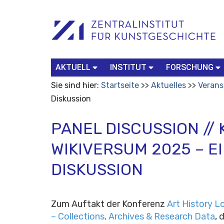
Benutzerspezifische
Suchbegriff
Advanced
Werkzeuge
Search…
AKTUELL
INSTITUT
FORSCHUNG
Sie sind hier:
Startseite
Aktuelles
Verans
Diskussion
PANEL DISCUSSION //
WIKIVERSUM 2025 – E
DISKUSSION
Zum Auftakt der Konferenz
Art History L
– Collections, Archives & Research Data
, 