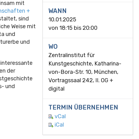
einsam mit
WANN
nschaften +
taltet, sind
10.01.2025
iche Weise mit
von
18:15
bis
20:00
ta und
turerbe und
WO
Zentralinstitut für
 interessante
Kunstgeschichte, Katharina-
en der
von-Bora-Str. 10, München,
stgeschichte
Vortragssaal 242, II. OG +
s- und
digital
TERMIN ÜBERNEHMEN
vCal
iCal