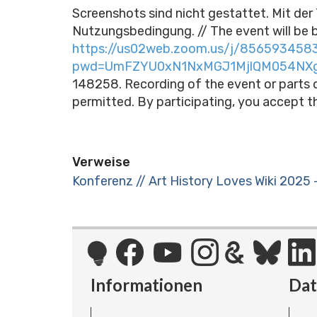
Screenshots sind nicht gestattet. Mit der
Nutzungsbedingung. // The event will be b
https://us02web.zoom.us/j/856593458
pwd=UmFZYU0xN1NxMGJ1MjlQM054NX
148258. Recording of the event or parts o
permitted. By participating, you accept t
Verweise
Konferenz // Art History Loves Wiki 2025 
Informationen
Da