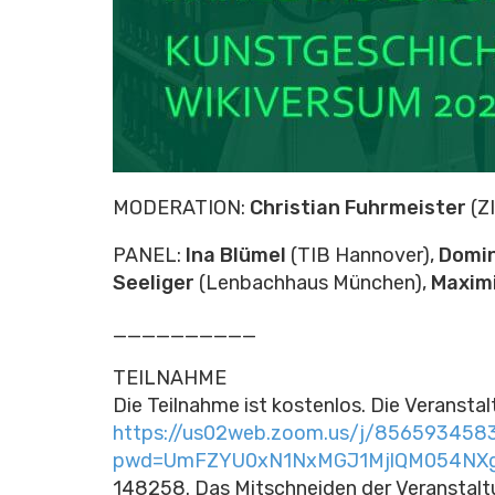
MODERATION:
Christian Fuhrmeister
(ZI
PANEL:
Ina Blümel
(TIB Hannover),
Domin
Seeliger
(Lenbachhaus München),
Maximi
__________
TEILNAHME
Die Teilnahme ist kostenlos. Die Veransta
https://us02web.zoom.us/j/856593458
pwd=UmFZYU0xN1NxMGJ1MjlQM054NX
148258. Das Mitschneiden der Veranstaltu