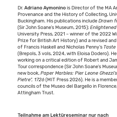
Dr.
Adriano Aymonino
is Director of the MA A
Provenance and the History of Collecting, Uni
Buckingham. His publications include
Drawn f
(Sir John Soane’s Museum, 2015);
Enlightened
University Press, 2021 – winner of the 2022 W
Prize for British Art History) and a revised an
of Francis Haskell and Nicholas Penny’s
Taste
(Brepols, 3 vols, 2024, with Eloisa Dodero). He 
working on a critical edition of Robert and J
Tour correspondence (Sir John Soane’s Museu
new book,
Paper Marbles: Pier Leone Ghezzi’s
Pietre”, 1726
(MIT Press 2026). He is a member
councils of the Museo del Bargello in Florence
Attingham Trust.
Teilnahme am Lektüreseminar nur nach