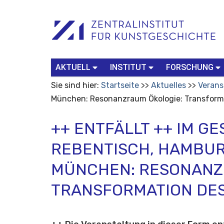
Benutzerspezifische
Suchbegriff
Advanced
Werkzeuge
Search…
AKTUELL
INSTITUT
FORSCHUNG
Sie sind hier:
Startseite
Aktuelles
Verans
München: Resonanzraum Ökologie: Transform
++ ENTFÄLLT ++ IM GE
REBENTISCH, HAMBURG
MÜNCHEN: RESONANZ
TRANSFORMATION DE