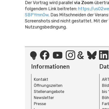
Der Vortrag wird parallel
via Zoom
übertr
folgendem Link beitreten:
https://us02w
SBPYmn0w
.
Das Mitschneiden der Veranst
Screenshots sind nicht gestattet. Mit der
Nutzungsbedingung.
Informationen
Da
Kontakt
ART
Öffnungszeiten
Bil
Stellenangebote
bis
Newsletter
Böh
Presse
Far