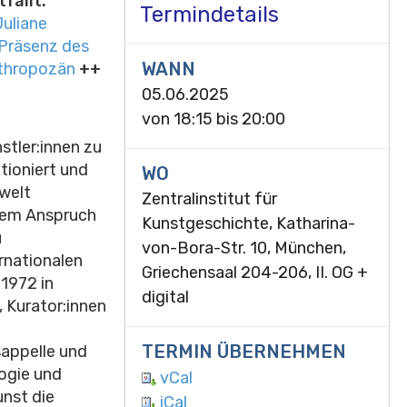
fällt.
Termindetails
Juliane
 Präsenz des
WANN
thropozän
++
05.06.2025
von
18:15
bis
20:00
stler:innen zu
ioniert und
WO
mwelt
Zentralinstitut für
chem Anspruch
Kunstgeschichte, Katharina-
u
von-Bora-Str. 10, München,
rnationalen
Griechensaal 204-206, II. OG +
1972 in
digital
, Kurator:innen
TERMIN ÜBERNEHMEN
sappelle und
ogie und
vCal
unst die
iCal