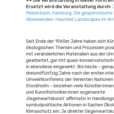
++ Die Veranstaltung in dieser Form ent
Ersetzt wird die Veranstaltung durch:
Rebentisch, Hamburg: Die gespenstische
Abwesenden. Haunted Landscapes im An
Seit Ende der 1960er Jahre haben sich Kün
ökologischen Themen und Prozessen posit
mit veränderlichen Materialien aus der U
gearbeitet, gar mit quasi-konservatoris
in ebendiese eingewirkt. Bis heute – gena
dreiundfünfzig Jahre nach der ersten inte
Umweltkonferenz der Vereinten Nationen 
Stockholm – beziehen viele Künstler:innen
und Kunsthistoriker:innen sogenannte
‚Gegenwartskunst‘ affirmativ in Handlung
symbolpolitische Aktionen in Sachen Ökol
Klimaschutz ein: Je direkter Gegenwartsk