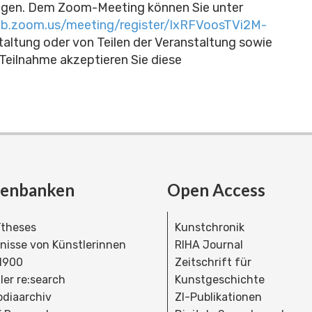
agen. Dem Zoom-Meeting können Sie unter
eb.zoom.us/meeting/register/lxRFVoosTVi2M-
altung oder von Teilen der Veranstaltung sowie
 Teilnahme akzeptieren Sie diese
tenbanken
Open Access
theses
Kunstchronik
dnisse von Künstlerinnen
RIHA Journal
 1900
Zeitschrift für
ler re:search
Kunstgeschichte
bdiaarchiv
ZI-Publikationen