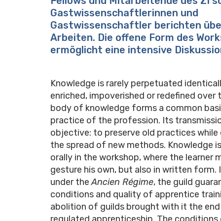
Fellows und Mitarbeitende des ZI s
Gastwissenschaftlerinnen und
Gastwissenschaftler berichten übe
Arbeiten. Die offene Form des Wor
ermöglicht eine intensive Diskussio
Knowledge is rarely perpetuated identically
enriched, impoverished or redefined over t
body of knowledge forms a common basis
practice of the profession. Its transmissi
objective: to preserve old practices whil
the spread of new methods. Knowledge is
orally in the workshop, where the learner 
gesture his own, but also in written form. 
under the
Ancien Régime
, the guild guar
conditions and quality of apprentice train
abolition of guilds brought with it the end
regulated apprenticeship. The conditions