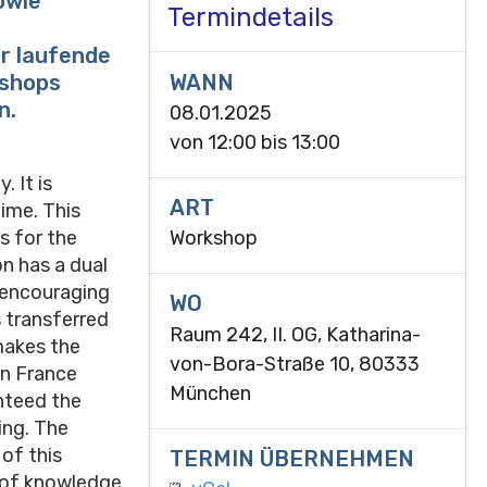
owie
Termindetails
r laufende
WANN
kshops
n.
08.01.2025
von
12:00
bis
13:00
. It is
ART
ime. This
 for the
Workshop
on has a dual
e encouraging
WO
 transferred
Raum 242, II. OG, Katharina-
makes the
von-Bora-Straße 10, 80333
In France
München
anteed the
ing. The
 of this
TERMIN ÜBERNEHMEN
 of knowledge