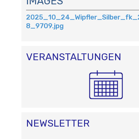
IMAGES
V
I
2025_10_24_Wipfler_Silber_fk
G
A
8_9709.jpg
T
I
O
N
VERANSTALTUNGEN
NEWSLETTER