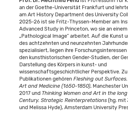
Prof. Dr. Mechthild Fend
ist Professorin für 
an der Goethe-Universität Frankfurt und lehr
am Art History Department des University Co
2025-26 ist sie Fritz-Thyssen-Member am Inst
Advanced Study in Princeton, wo sie an einem
„Pathological Image“ arbeitet. Auf die Kunst un
des achtzehnten und neunzehnten Jahrhundert
spezialisiert, liegen ihre Forschungsinteresse
den kunsthistorischen Gender-Studien, der Ge
Darstellung des Körpers in kunst- und
wissenschaftsgeschichtlicher Perspektive. Zu 
Publikationen gehören
Fleshing out Surfaces.
Art and Medicine (1650-1850)
, Manchester Uni
2017 und
Thinking Women and Art in the long
Century.
Strategic Reinterpretations
(hg. mit
und Melissa Hyde), Amsterdam University Pres