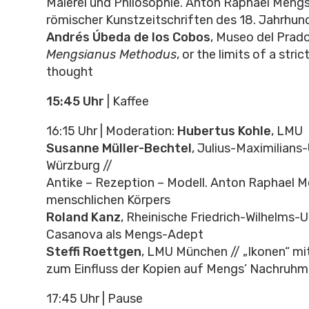
Malerei und Philosophie. Anton Raphael Mengs
römischer Kunstzeitschriften des 18. Jahrhun
Andrés Úbeda de los Cobos
, Museo del Prado
Mengsianus Methodus
, or the limits of a stri
thought
15:45 Uhr
| Kaffee
16:15 Uhr | Moderation:
Hubertus Kohle
, LMU
Susanne Müller-Bechtel
, Julius-Maximilians-
Würzburg //
Antike – Rezeption – Modell. Anton Raphael M
menschlichen Körpers
Roland Kanz
, Rheinische Friedrich-Wilhelms-U
Casanova als Mengs-Adept
Steffi Roettgen
, LMU München // „Ikonen“ mi
zum Einfluss der Kopien auf Mengs’ Nachruhm
17:45 Uhr | Pause