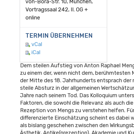
von-Bora-Str. 10, München,
Vortragssaal 242, II. OG +
online
TERMIN ÜBERNEHMEN
vCal
iCal
Dem steilen Aufstieg von Anton Raphael Men
zu einem der, wenn nicht dem, berühmtesten 
der Mitte des 18. Jahrhunderts entsprach der 
steile Absturz in der allgemeinen Wertschätzu
Jahre nach seinem Tod. Das Kolloquium unters
Faktoren, die sowohl die Relevanz als auch di
Rezeption von Mengs zu verstehen helfen. Für
differenzierte Einschätzung scheint es dabei w
als bislang geschehen zwischen den Wirkungs
Ästhetik, Antike(nrezeption), Akademie und Ku