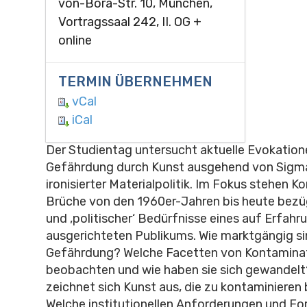
von-Bora-Str. 10, München,
Vortragssaal 242, II. OG +
online
TERMIN ÜBERNEHMEN
vCal
iCal
Der Studientag untersucht aktuelle Evokation
Gefährdung durch Kunst ausgehend von Sigma
ironisierter Materialpolitik. Im Fokus stehen K
Brüche von den 1960er-Jahren bis heute bezüg
und ‚politischer‘ Bedürfnisse eines auf Erfahr
ausgerichteten Publikums. Wie marktgängig si
Gefährdung? Welche Facetten von Kontaminat
beobachten und wie haben sie sich gewandel
zeichnet sich Kunst aus, die zu kontaminiere
Welche institutionellen Anforderungen und F