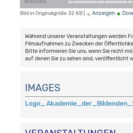
Anzeigen
Dow
Bild in Originalgröße
32 KB
|
Während unserer Veranstaltungen werden F
Filmaufnahmen zu Zwecken der Öffentlichke
Bitte informieren Sie uns, wenn Sie nicht mö
auf denen Sie zu sehen sind, veröffentlicht 
N
A
IMAGES
V
I
Logo_ Akademie_der_Bildenden_
G
A
T
I
O
VERANSTALTUNGEN