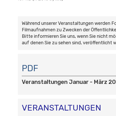
Während unserer Veranstaltungen werden F
Filmaufnahmen zu Zwecken der Öffentlichke
Bitte informieren Sie uns, wenn Sie nicht mö
auf denen Sie zu sehen sind, veröffentlicht 
N
A
PDF
V
I
Veranstaltungen Januar - März 20
G
A
T
I
O
VERANSTALTUNGEN
N