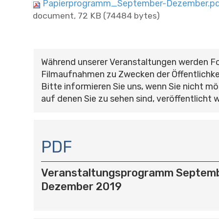
Papierprogramm_September-Dezember.p
document, 72 KB (74484 bytes)
Während unserer Veranstaltungen werden F
Filmaufnahmen zu Zwecken der Öffentlichke
Bitte informieren Sie uns, wenn Sie nicht mö
auf denen Sie zu sehen sind, veröffentlicht 
N
A
PDF
V
I
Veranstaltungsprogramm Septemb
G
A
Dezember 2019
T
I