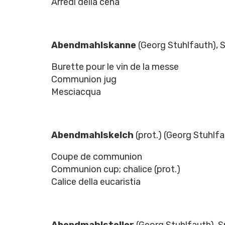
Arredi della cena
Abendmahlskanne
(Georg Stuhlfauth), 
Burette pour le vin de la messe
Communion jug
Mesciacqua
Abendmahlskelch
(prot.) (Georg Stuhlf
Coupe de communion
Communion cup; chalice (prot.)
Calice della eucaristia
Abendmahlsteller
(Georg Stuhlfauth), S