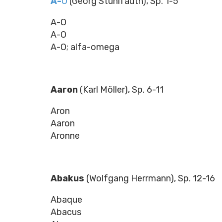
A-
O
(Georg Stuhlfauth), Sp. 1-5
A-O
A-O
A-O; alfa-omega
Aaron
(Karl Möller), Sp. 6-11
Aron
Aaron
Aronne
Abakus
(Wolfgang Herrmann), Sp. 12-16
Abaque
Abacus