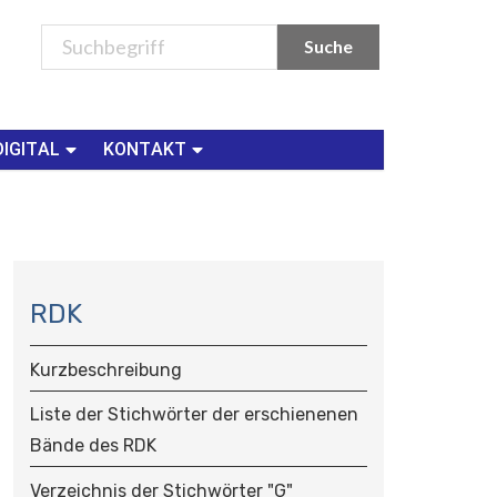
DIGITAL
KONTAKT
N
A
RDK
V
I
Kurzbeschreibung
G
A
Liste der Stichwörter der erschienenen
T
Bände des RDK
I
O
Verzeichnis der Stichwörter "G"