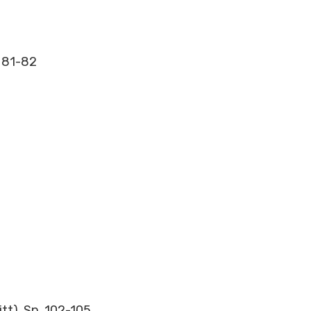
. 81-82
tt), Sp. 102-105