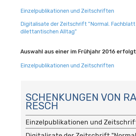
Einzelpublikationen und Zeitschriften
Digitalisate der Zeitschrift "Normal. Fachblatt
dilettantischen Alltag"
Auswahl aus einer im Frühjahr 2016 erfolg
Einzelpublikationen und Zeitschriften
N
A
SCHENKUNGEN VON RA
V
RESCH
I
G
A
Einzelpublikationen und Zeitschri
T
Digitalisate der Zeitschrift "Norma