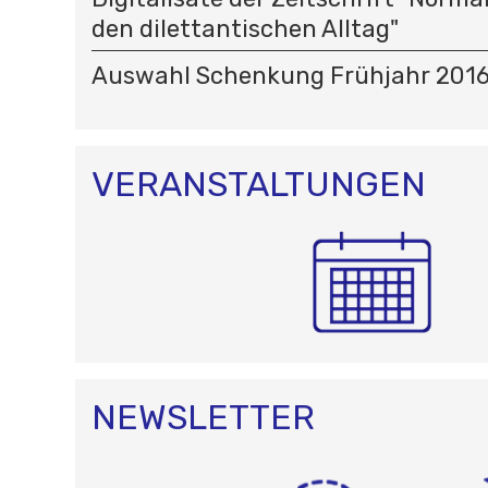
I
O
den dilettantischen Alltag"
N
Auswahl Schenkung Frühjahr 201
VERANSTALTUNGEN
NEWSLETTER