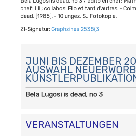
Bela Lugosi is dead, no 3 / edito en chef: Math
chef: Lili; collabos: Elio et tant d'autres. - Col
dead, [1985]. - 10 ungez. S., Fotokopie.
ZI-Signatur:
Graphzines 2538(3
N
A
JUNI BIS DEZEMBER 20
V
AUSWAHL NEUERWORB
I
KÜNSTLERPUBLIKATIO
G
A
T
Bela Lugosi is dead, no 3
I
O
N
VERANSTALTUNGEN