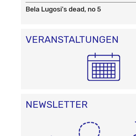
A
T
Bela Lugosi's dead, no 5
I
O
N
VERANSTALTUNGEN
NEWSLETTER