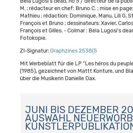
Bela Lugosi's dead, no 5 / directeur de la publ
M. ; rédacteur en chef: Bruno C. ; mise en page:
Mathieu ; rédaction: Dominique, Manu, Lili G, 
François et Bruno ; dessinateurs: Xavier, Carlo
François et Gilles. - Colmar : Bela Lugosi's dead
Fotokopie.
ZI-Signatur:
Graphzines 2538(5
Mit Werbeblatt für die LP "Les héros du peupl
(1985), gezeichnet von Mattt Konture, und Bl
über die Musikerin Danielle Dax.
N
A
JUNI BIS DEZEMBER 20
V
AUSWAHL NEUERWORB
I
KÜNSTLERPUBLIKATIO
G