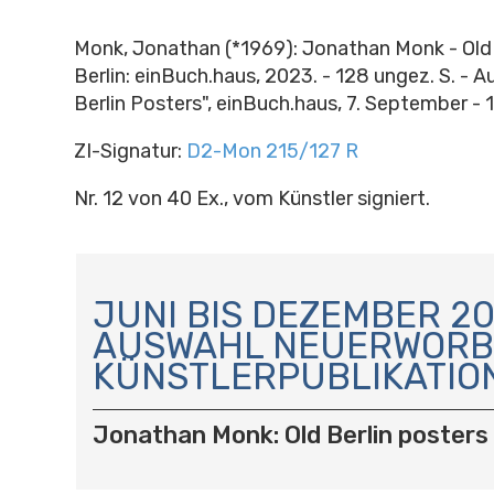
Monk, Jonathan (*1969): Jonathan Monk - Old B
Berlin: einBuch.haus, 2023. - 128 ungez. S. - A
Berlin Posters", einBuch.haus, 7. September - 
ZI-Signatur:
D2-Mon 215/127 R
Nr. 12 von 40 Ex., vom Künstler signiert.
N
A
JUNI BIS DEZEMBER 20
V
AUSWAHL NEUERWORB
I
KÜNSTLERPUBLIKATIO
G
A
T
Jonathan Monk: Old Berlin posters
I
O