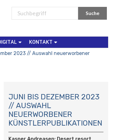
DIGITAL
KONTAKT
ember 2023 // Auswahl neuerworbener
N
A
JUNI BIS DEZEMBER 2023
V
// AUSWAHL
I
NEUERWORBENER
G
KÜNSTLERPUBLIKATIONEN
A
T
I
Kasper Andreasen: Desert resort