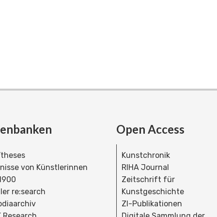
tenbanken
Open Access
theses
Kunstchronik
dnisse von Künstlerinnen
RIHA Journal
 1900
Zeitschrift für
ler re:search
Kunstgeschichte
bdiaarchiv
ZI-Publikationen
 Research
Digitale Sammlung der