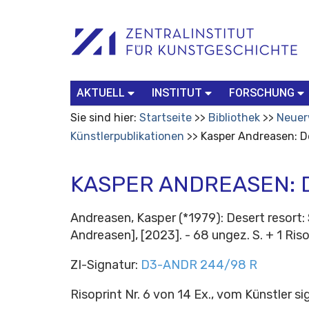
Benutzerspezifische
Suchbegriff
Advanced
Werkzeuge
Search…
AKTUELL
INSTITUT
FORSCHUNG
Sie sind hier:
Startseite
Bibliothek
Neuer
Künstlerpublikationen
Kasper Andreasen: De
KASPER ANDREASEN: 
Andreasen, Kasper (*1979): Desert resort: 
Andreasen], [2023]. - 68 ungez. S. + 1 Riso
ZI-Signatur:
D3-ANDR 244/98 R
Risoprint Nr. 6 von 14 Ex., vom Künstler sig