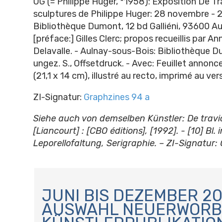
UG (= Philippe Huger, *1958): Exposition De Tra
sculptures de Philippe Huger: 28 novembre - 
Bibliothèque Dumont, 12 bd Galliéni, 93600 A
[préface:] Gilles Clerc; propos recueillis par A
Delavalle. - Aulnay-sous-Bois: Bibliothèque Du
ungez. S., Offsetdruck. - Avec: Feuillet annonce
(21,1 x 14 cm), illustré au recto, imprimé au ver
ZI-Signatur:
Graphzines 94 a
Siehe auch von demselben Künstler:
De travi
[Liancourt] : [CBO éditions], [1992]. - [10] Bl. i
Leporellofaltung, Serigraphie. – ZI-Signatur:
N
A
JUNI BIS DEZEMBER 20
V
AUSWAHL NEUERWORB
I