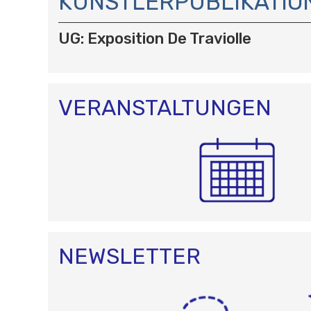
KÜNSTLERPUBLIKATIO
G
A
T
UG: Exposition De Traviolle
I
O
N
VERANSTALTUNGEN
NEWSLETTER