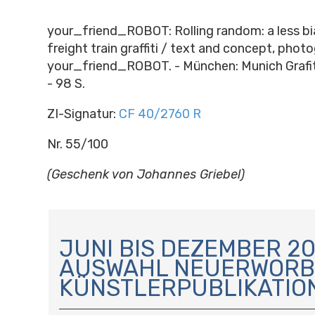
your_friend_ROBOT: Rolling random: a less bi
freight train graffiti / text and concept, phot
your_friend_ROBOT. - München: Munich Grafity
- 98 S.
ZI-Signatur:
CF 40/2760 R
Nr. 55/100
(Geschenk von Johannes Griebel)
N
A
JUNI BIS DEZEMBER 20
V
AUSWAHL NEUERWORB
I
KÜNSTLERPUBLIKATIO
G
A