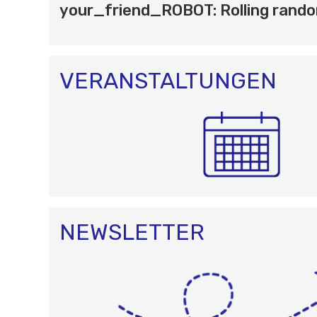
T
your_friend_ROBOT: Rolling rand
I
O
N
VERANSTALTUNGEN
NEWSLETTER