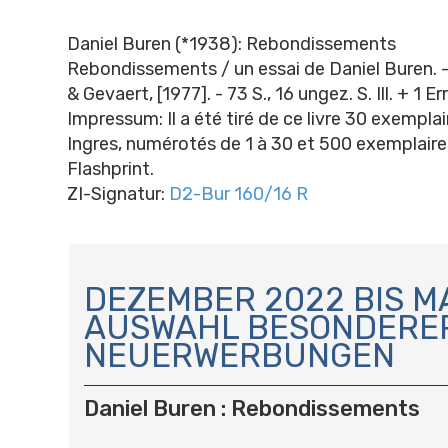
Daniel Buren (*1938): Rebondissements
Rebondissements / un essai de Daniel Buren. -
& Gevaert, [1977]. - 73 S., 16 ungez. S. Ill. + 1 Er
Impressum: Il a été tiré de ce livre 30 exemplai
Ingres, numérotés de 1 à 30 et 500 exemplaire
Flashprint.
ZI-Signatur:
D2-Bur 160/16 R
N
A
DEZEMBER 2022 BIS MA
V
AUSWAHL BESONDERE
I
NEUERWERBUNGEN
G
A
T
Daniel Buren : Rebondissements
I