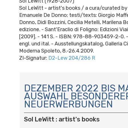
Sol LeWitt (1928-2007)
Sol LeWitt - artist's books / a cura/curated by
Emanuele De Donno; testi/texts: Giorgio Maff
Donno, Didi Bozzini, Cecilia Metelli, Marilena 
edizione. - Sant'Eraclio di Foligno: Edizioni Via
[2009]. - 141 S. - ISBN: 978-88-903459-2-0. - (
engl. und ital. - Ausstellungskatalog, Galleria C
Moderna Spoleto, 8.-26.4.2009.
ZI-Signatur:
D2-Lew 204/286 R
N
A
DEZEMBER 2022 BIS MA
V
AUSWAHL BESONDERE
I
NEUERWERBUNGEN
G
A
T
Sol LeWitt : artist's books
I