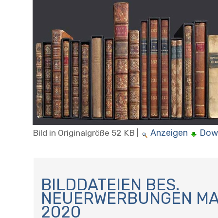
Anzeigen
Dow
Bild in Originalgröße
52 KB
|
N
A
BILDDATEIEN BES.
V
NEUERWERBUNGEN MAI
I
2020
G