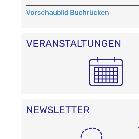
A
T
Vorschaubild Buchrücken
I
O
N
VERANSTALTUNGEN
NEWSLETTER