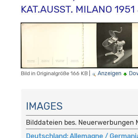
KAT.AUSST. MILANO 1951 
Anzeigen
Do
Bild in Originalgröße
166 KB
|
N
A
IMAGES
V
I
Bilddateien bes. Neuerwerbungen 
G
A
Deutschland: Allemagne / Germani