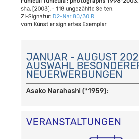
Funiculi funicula : photographs 1998-2003.
sha, [2003]. - 118 ungezählte Seiten.
ZI-Signatur:
D2-Nar 80/30 R
vom Künstler signiertes Exemplar
N
A
JANUAR - AUGUST 2021
V
AUSWAHL BESONDERE
I
NEUERWERBUNGEN
G
A
T
Asako Narahashi (*1959):
I
O
N
VERANSTALTUNGEN